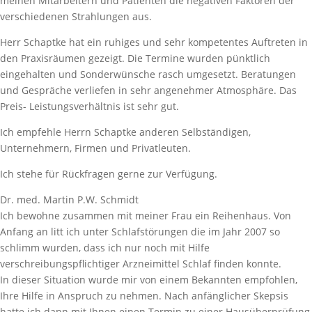
meinen Mitarbeitern und Patienten die negativen Faktoren der
verschiedenen Strahlungen aus.
Herr Schaptke hat ein ruhiges und sehr kompetentes Auftreten in
den Praxisräumen gezeigt. Die Termine wurden pünktlich
eingehalten und Sonderwünsche rasch umgesetzt. Beratungen
und Gespräche verliefen in sehr angenehmer Atmosphäre. Das
Preis- Leistungsverhältnis ist sehr gut.
Ich empfehle Herrn Schaptke anderen Selbständigen,
Unternehmern, Firmen und Privatleuten.
Ich stehe für Rückfragen gerne zur Verfügung.
Dr. med. Martin P.W. Schmidt
Ich bewohne zusammen mit meiner Frau ein Reihenhaus. Von
Anfang an litt ich unter Schlafstörungen die im Jahr 2007 so
schlimm wurden, dass ich nur noch mit Hilfe
verschreibungspflichtiger Arzneimittel Schlaf finden konnte.
In dieser Situation wurde mir von einem Bekannten empfohlen,
Ihre Hilfe in Anspruch zu nehmen. Nach anfänglicher Skepsis
hatte ich dann mit Ihnen einen Termin zu einer Hausüberprüfung